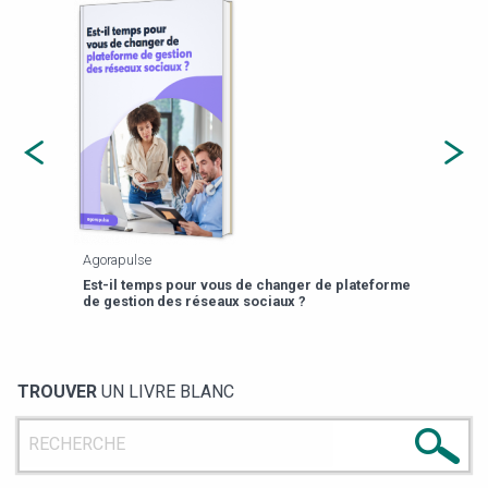
Agorapulse
Payfi
Est-il temps pour vous de changer de plateforme
13 p
de gestion des réseaux sociaux ?
TROUVER
UN LIVRE BLANC