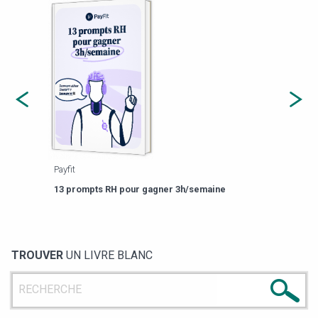
Payfit
Agor
eforme
Est-
13 prompts RH pour gagner 3h/semaine
de g
TROUVER
UN LIVRE BLANC