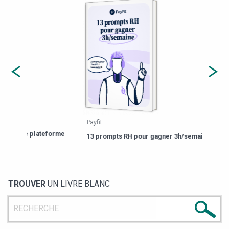
Payfit
Agor
eforme
Est-
13 prompts RH pour gagner 3h/semaine
de g
TROUVER
UN LIVRE BLANC