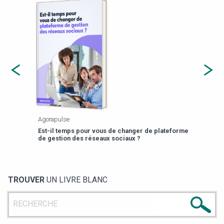
apulse
Payfit
-il temps pour vous de changer de plateforme
13 prompts RH pour 
gestion des réseaux sociaux ?
TROUVER
UN LIVRE BLANC