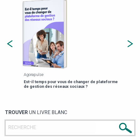
Agorapulse
Payfi
Est-il temps pour vous de changer de plateforme
13 p
de gestion des réseaux sociaux ?
TROUVER
UN LIVRE BLANC