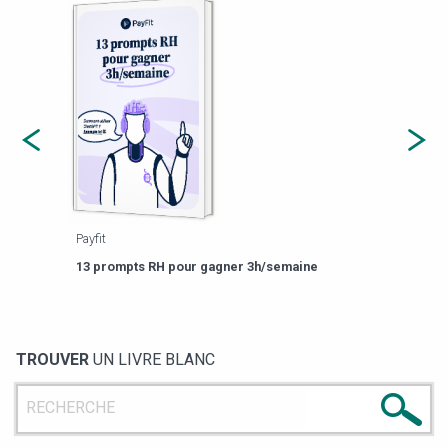
Payfit
Agor
eforme
Est-
13 prompts RH pour gagner 3h/semaine
de g
TROUVER
UN LIVRE BLANC