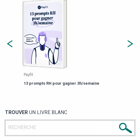
Payfit
Agor
eforme
Est-
13 prompts RH pour gagner 3h/semaine
de g
TROUVER
UN LIVRE BLANC