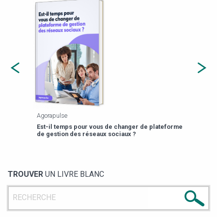
Agorapulse
Payfi
Est-il temps pour vous de changer de plateforme
13 p
de gestion des réseaux sociaux ?
TROUVER
UN LIVRE BLANC