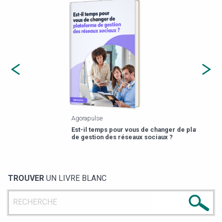
Agorapulse
Payfi
Est-il temps pour vous de changer de plateforme
13 p
de gestion des réseaux sociaux ?
TROUVER
UN LIVRE BLANC