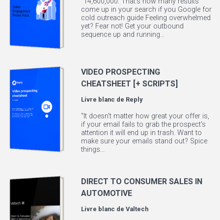
"14,600,000. That’s how many results
come up in your search if you Google for
cold outreach guide Feeling overwhelmed
yet? Fear not! Get your outbound
sequence up and running...
VIDEO PROSPECTING
CHEATSHEET [+ SCRIPTS]
Livre blanc de
Reply
"It doesn't matter how great your offer is,
if your email fails to grab the prospect's
attention it will end up in trash. Want to
make sure your emails stand out? Spice
things...
DIRECT TO CONSUMER SALES IN
AUTOMOTIVE
Livre blanc de
Valtech