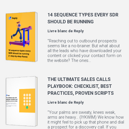
14 SEQUENCE TYPES EVERY SDR
SHOULD BE RUNNING
Livre blanc de
Reply
"Reaching out to outbound prospects
seems like a no-brainer. But what about
all the leads who have downloaded your
content or clicked your contact form on
the website? The ones...
THE ULTIMATE SALES CALLS
PLAYBOOK: CHECKLIST, BEST
PRACTICES, PROVEN SCRIPTS
Livre blanc de
Reply
"Your palms are sweaty, knees weak,
arms are heavy… (IYKWIM) We know how
it might feel to pick up that phone and dial
a prospect for a discovery call. If you