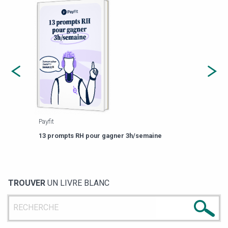
Payfit
Agor
eforme
Est-
13 prompts RH pour gagner 3h/semaine
de g
TROUVER
UN LIVRE BLANC