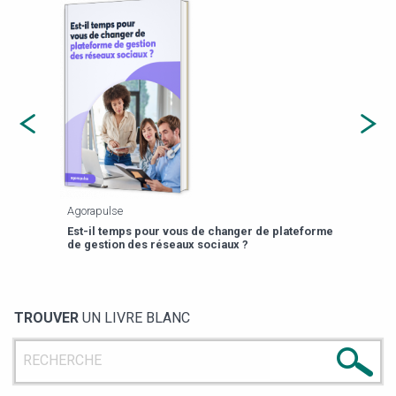
Agorapulse
Payfi
Est-il temps pour vous de changer de plateforme
13 p
de gestion des réseaux sociaux ?
TROUVER
UN LIVRE BLANC