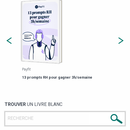
Payfit
Agor
eforme
Est-
13 prompts RH pour gagner 3h/semaine
de g
TROUVER
UN LIVRE BLANC