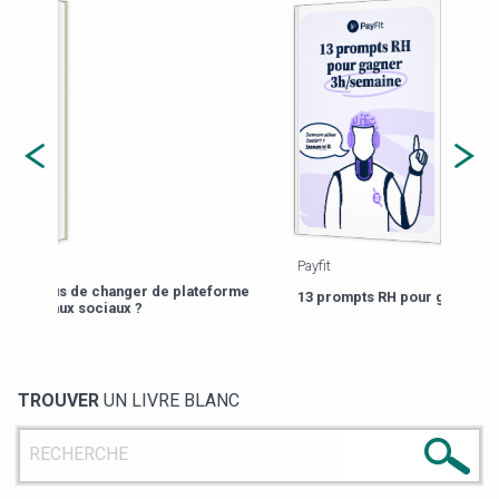
Payfit
Agor
eforme
Est-
13 prompts RH pour gagner 3h/semaine
de g
TROUVER
UN LIVRE BLANC