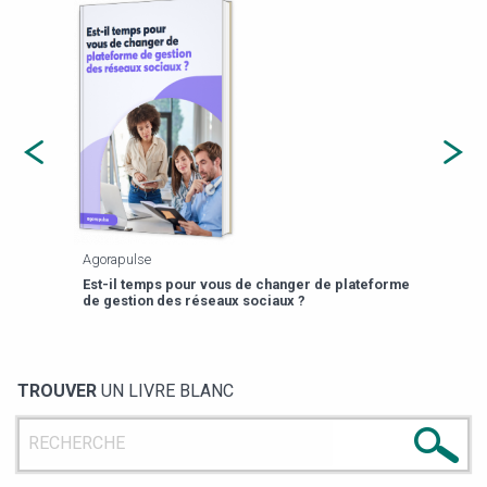
Agorapulse
Payfi
Est-il temps pour vous de changer de plateforme
13 p
de gestion des réseaux sociaux ?
TROUVER
UN LIVRE BLANC