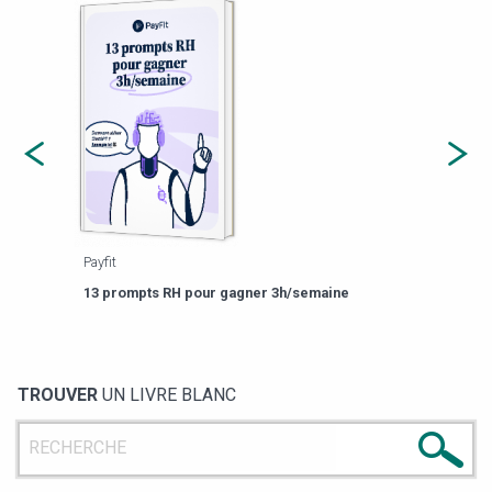
Payfit
Agor
eforme
Est-
13 prompts RH pour gagner 3h/semaine
de g
TROUVER
UN LIVRE BLANC