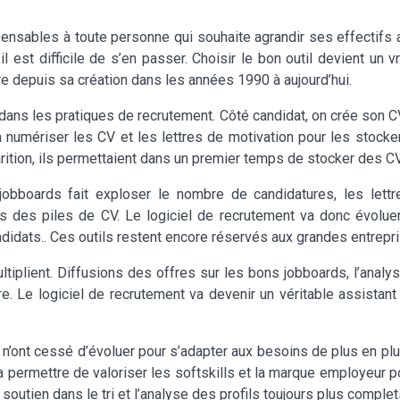
nsables à toute personne qui souhaite agrandir ses effectifs au 
 est difficile de s’en passer. Choisir le bon outil devient un v
re depuis sa création dans les années 1990 à aujourd’hui.
ns les pratiques de recrutement. Côté candidat, on crée son CV
 numériser les CV et les lettres de motivation pour les stocke
rition, ils permettaient dans un premier temps de stocker des CV
 jobboards fait exploser le nombre de candidatures, les let
ous des piles de CV. Le logiciel de recrutement va donc évolu
idats.. Ces outils restent encore réservés aux grandes entrepr
tiplient. Diffusions des offres sur les bons jobboards, l’analy
e. Le logiciel de recrutement va devenir un véritable assista
s n’ont cessé d’évoluer pour s’adapter aux besoins de plus en pl
ra permettre de valoriser les softskills et la marque employeur pour
outien dans le tri et l’analyse des profils toujours plus complet