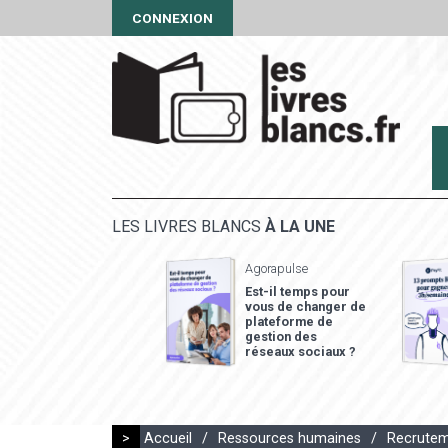
CONNEXION
LES LIVRES BLANCS
À LA UNE
Agorapulse
Est-il temps pour
vous de changer de
plateforme de
gestion des
réseaux sociaux ?
>
Accueil
/
Ressources humaines
/
Recrute