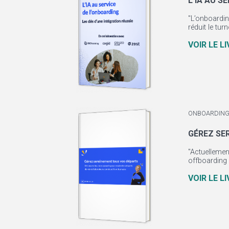
L'IA AU S
"L’onboardin
réduit le tur
VOIR LE L
ONBOARDING
GÉREZ SE
"Actuellemen
offboarding 
VOIR LE L