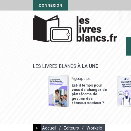
CONNEXION
LES LIVRES BLANCS
À LA UNE
Agorapulse
Est-il temps pour
vous de changer de
plateforme de
gestion des
réseaux sociaux ?
>
Accueil
/
Editeurs
/
Workelo