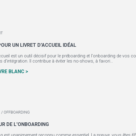
NT
POUR UN LIVRET D'ACCUEIL IDÉAL
accueil est un outil décisif pour le préboarding et l'onboarding de vos c
d'intégration. Il contribue à éviter les no-shows, à favori...
IVRE BLANC >
 / OFFBOARDING
EUR DE L'ONBOARDING
ng est unanimement reconnu comme essentiel. La preuve, vous êtes 65