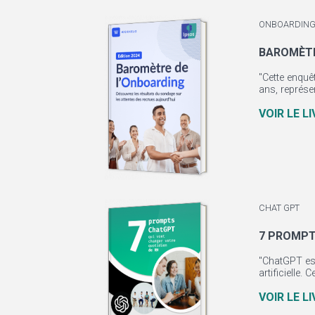
ONBOARDING
BAROMÈTR
"Cette enquê
ans, représen
VOIR LE L
CHAT GPT
7 PROMPT
"ChatGPT est
artificielle. 
VOIR LE L