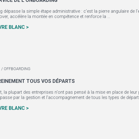
ERVICE DE L'ONBOARDING
g dépasse la simple étape administrative : c’est la pierre angulaire de l
nover, accélère la montée en compétence et renforce la ...
IVRE BLANC >
 / OFFBOARDING
REINEMENT TOUS VOS DÉPARTS
t, la plupart des entreprises n'ont pas pensé à la mise en place de leu
passe par la gestion et l'accompagnement de tous les types de départs 
IVRE BLANC >