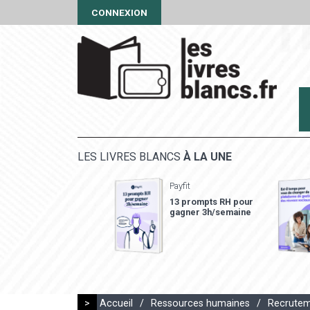
CONNEXION
LES LIVRES BLANCS
À LA UNE
Payfit
13 prompts RH pour
gagner 3h/semaine
>
Accueil
/
Ressources humaines
/
Recrute