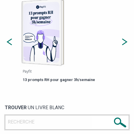
Payfit
Agor
eforme
Est-
13 prompts RH pour gagner 3h/semaine
de g
TROUVER
UN LIVRE BLANC