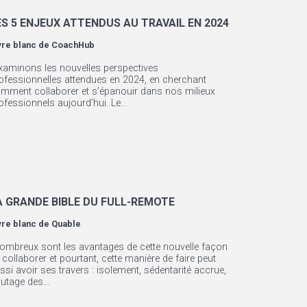
ES 5 ENJEUX ATTENDUS AU TRAVAIL EN 2024
vre blanc de
CoachHub
xaminons les nouvelles perspectives
ofessionnelles attendues en 2024, en cherchant
mment collaborer et s’épanouir dans nos milieux
ofessionnels aujourd’hui. Le...
A GRANDE BIBLE DU FULL-REMOTE
vre blanc de
Quable
ombreux sont les avantages de cette nouvelle façon
 collaborer et pourtant, cette manière de faire peut
ssi avoir ses travers : isolement, sédentarité accrue,
outage des...