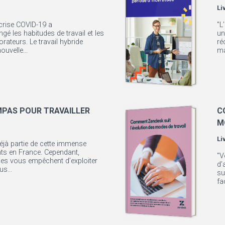
Li
crise COVID-19 a
"L
é les habitudes de travail et les
un
rateurs. Le travail hybride
ré
ouvelle...
ma
MPAS POUR TRAVAILLER
C
M
Li
déjà partie de cette immense
nts en France. Cependant,
"V
es vous empêchent d’exploiter
d’
us...
su
fa