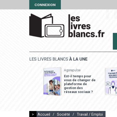
CONNEXION
LES LIVRES BLANCS
À LA UNE
Agorapulse
Est-il temps pour
vous de changer de
plateforme de
gestion des
réseaux sociaux ?
>
Accueil
/
Société
/
Travail / Emploi