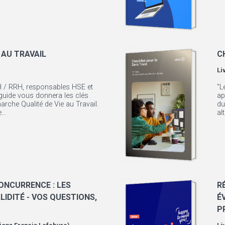
 AU TRAVAIL
C
Li
 / RRH, responsables HSE et
"L
uide vous donnera les clés
ap
arche Qualité de Vie au Travail.
du
..
al
ONCURRENCE : LES
R
LIDITÉ - VOS QUESTIONS,
É
P