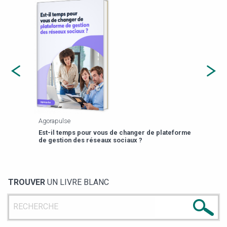
Agorapulse
Payfi
Est-il temps pour vous de changer de plateforme
13 p
de gestion des réseaux sociaux ?
TROUVER
UN LIVRE BLANC