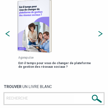
Payfit
Agor
eforme
Est-
13 prompts RH pour gagner 3h/semaine
de g
TROUVER
UN LIVRE BLANC