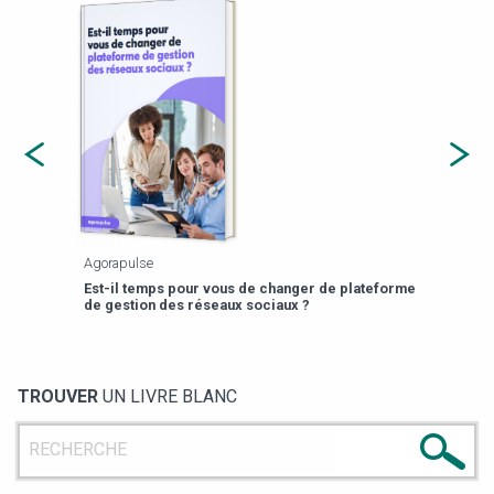
Agorapulse
Payfi
Est-il temps pour vous de changer de plateforme
13 p
de gestion des réseaux sociaux ?
TROUVER
UN LIVRE BLANC