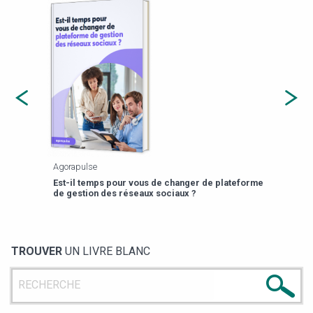
Agorapulse
Payfi
Est-il temps pour vous de changer de plateforme
13 p
de gestion des réseaux sociaux ?
TROUVER
UN LIVRE BLANC