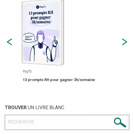
Payfit
Agora
forme
Est-i
13 prompts RH pour gagner 3h/semaine
de ge
TROUVER
UN LIVRE BLANC