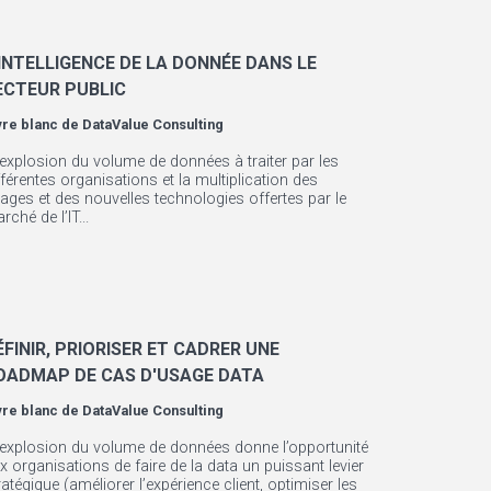
'INTELLIGENCE DE LA DONNÉE DANS LE
ECTEUR PUBLIC
vre blanc de
DataValue Consulting
’explosion du volume de données à traiter par les
fférentes organisations et la multiplication des
ages et des nouvelles technologies offertes par le
rché de l’IT...
ÉFINIR, PRIORISER ET CADRER UNE
OADMAP DE CAS D'USAGE DATA
vre blanc de
DataValue Consulting
’explosion du volume de données donne l’opportunité
x organisations de faire de la data un puissant levier
ratégique (améliorer l’expérience client, optimiser les