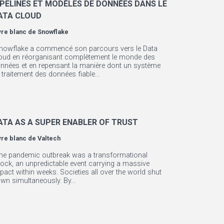
IPELINES ET MODÈLES DE DONNÉES DANS LE
ATA CLOUD
vre blanc de
Snowflake
nowflake a commencé son parcours vers le Data
oud en réorganisant complètement le monde des
nnées et en repensant la manière dont un système
 traitement des données fiable...
ATA AS A SUPER ENABLER OF TRUST
vre blanc de
Valtech
he pandemic outbreak was a transformational
ock, an unpredictable event carrying a massive
pact within weeks. Societies all over the world shut
wn simultaneously. By...