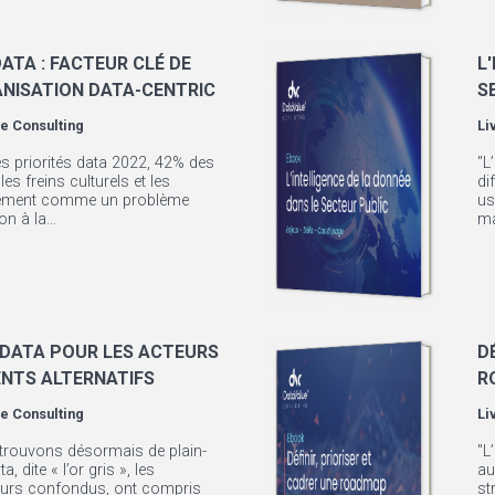
ATA : FACTEUR CLÉ DE
L
ANISATION DATA-CENTRIC
S
e Consulting
Li
es priorités data 2022, 42% des
"L
es freins culturels et les
di
gement comme un problème
us
n à la...
ma
 DATA POUR LES ACTEURS
D
ENTS ALTERNATIFS
R
e Consulting
Li
trouvons désormais de plain-
"L
a, dite « l’or gris », les
au
teurs confondus, ont compris
st