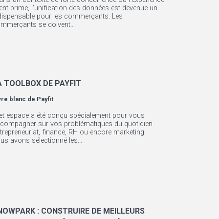
ient prime, l’unification des données est devenue un
dispensable pour les commerçants. Les
mmerçants se doivent...
A TOOLBOX DE PAYFIT
vre blanc de
Payfit
et espace a été conçu spécialement pour vous
compagner sur vos problématiques du quotidien.
trepreneuriat, finance, RH ou encore marketing :
us avons sélectionné les...
NOWPARK : CONSTRUIRE DE MEILLEURS