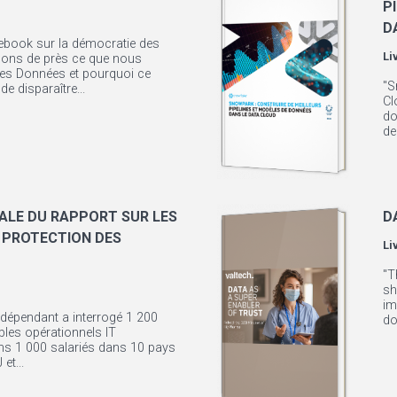
P
D
’ebook sur la démocratie des
Li
ons de près ce que nous
es Données et pourquoi ce
"S
de disparaître...
Cl
do
de
ALE DU RAPPORT SUR LES
D
 PROTECTION DES
Li
"T
sh
im
ndépendant a interrogé 1 200
do
bles opérationnels IT
ins 1 000 salariés dans 10 pays
et...