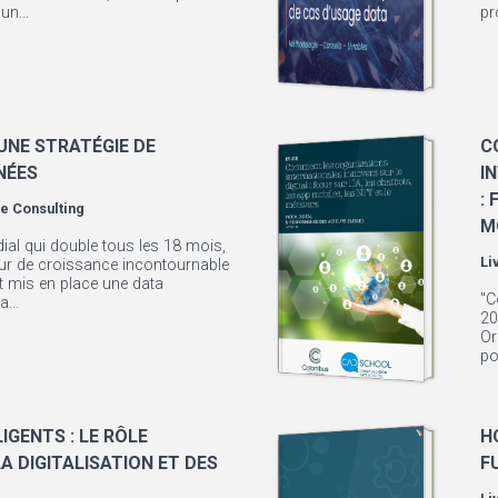
un...
pr
UNE STRATÉGIE DE
C
NÉES
I
:
e Consulting
M
al qui double tous les 18 mois,
Li
ur de croissance incontournable
nt mis en place une data
"C
...
20
Or
po
IGENTS : LE RÔLE
H
A DIGITALISATION ET DES
F