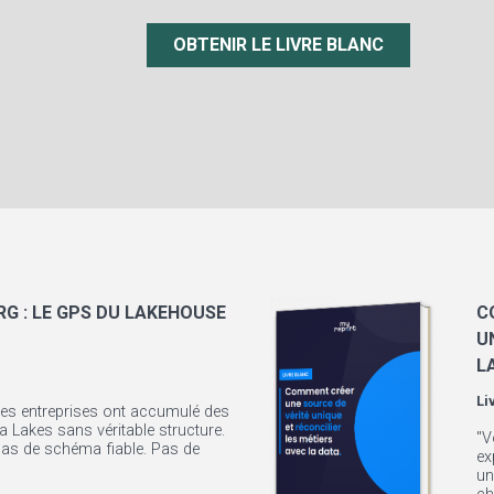
OBTENIR LE LIVRE BLANC
G : LE GPS DU LAKEHOUSE
C
U
L
Li
les entreprises ont accumulé des
 Lakes sans véritable structure.
"V
Pas de schéma fiable. Pas de
ex
un