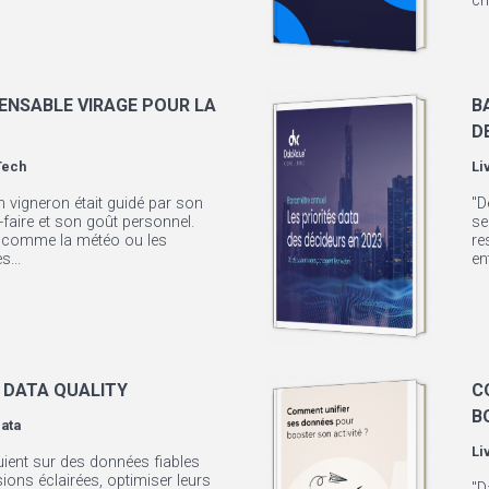
ch
SPENSABLE VIRAGE POUR LA
B
D
Tech
Li
n vigneron était guidé par son
"D
faire et son goût personnel.
se
s comme la météo ou les
re
...
en
 DATA QUALITY
C
B
Data
Li
uient sur des données fiables
ions éclairées, optimiser leurs
"D