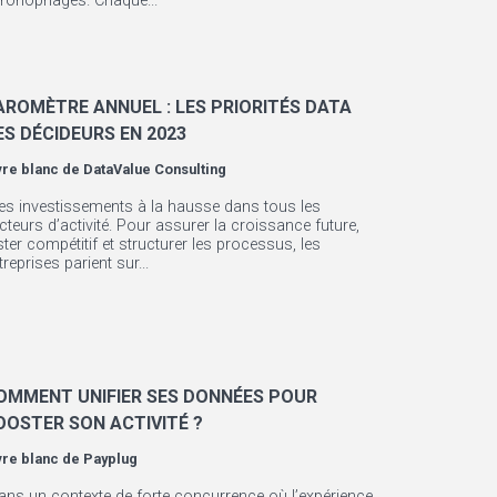
ronophages. Chaque...
AROMÈTRE ANNUEL : LES PRIORITÉS DATA
ES DÉCIDEURS EN 2023
vre blanc de
DataValue Consulting
es investissements à la hausse dans tous les
cteurs d’activité. Pour assurer la croissance future,
ster compétitif et structurer les processus, les
treprises parient sur...
OMMENT UNIFIER SES DONNÉES POUR
OOSTER SON ACTIVITÉ ?
vre blanc de
Payplug
ans un contexte de forte concurrence où l’expérience