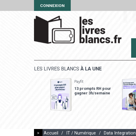
CONNEXION
LES LIVRES BLANCS
À LA UNE
Payfit
13 prompts RH pour
gagner 3h/semaine
>
Accueil
/
IT / Numérique
/
Data Integration