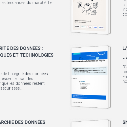
r les tendances du marché. Le
cl
in
co
RITÉ DES DONNÉES :
L
IQUES ET TECHNOLOGIES
Li
"C
ac
ie de l’intégrité des données
En
 essentiel pour les
no
 que les données restent
sécurisées...
ARCHIE DES DONNÉES
S