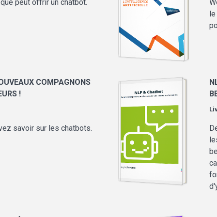
que peut offrir un chatbot.
We
le
po
 NOUVEAUX COMPAGNONS
N
URS !
B
Li
ez savoir sur les chatbots.
De
le
be
ca
fo
d'