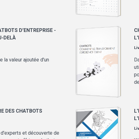
ATBOTS D’ENTREPRISE -
C
AU-DELÀ
L
Li
 la valeur ajoutée d'un
Da
ut
po
de
E DES CHATBOTS
L
L
Li
 d'experts et découverte de