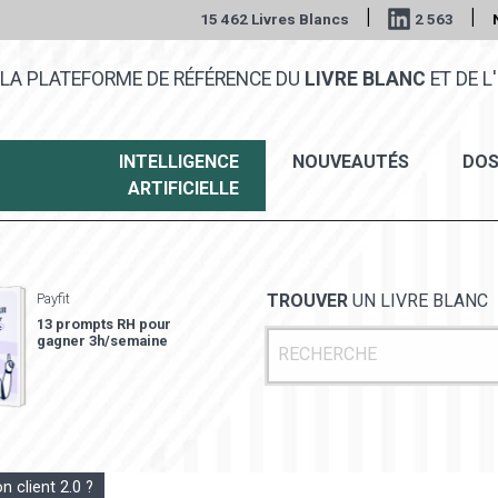
|
|
15 462 Livres Blancs
2 563
LA PLATEFORME DE RÉFÉRENCE DU
LIVRE BLANC
ET DE L'
INTELLIGENCE
NOUVEAUTÉS
DOS
ARTIFICIELLE
Payfit
TROUVER
UN LIVRE BLANC
13 prompts RH pour
gagner 3h/semaine
on client 2.0 ?