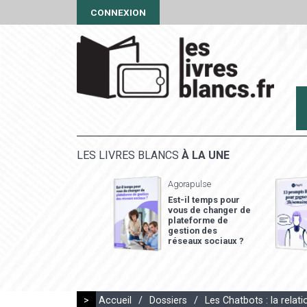
CONNEXION
LES LIVRES BLANCS
À LA UNE
Agorapulse
Est-il temps pour
vous de changer de
plateforme de
gestion des
réseaux sociaux ?
>
Accueil
/
Dossiers
/
Les Chatbots : la relati