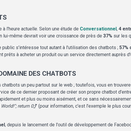
TS
 à l'heure actuelle. Selon une étude de
Conversationnel
,
4 ent
é en lui-même devrait voir une croissance de près de
37%
sur les 
 public s'intéresse tout autant à l'utilisation des chatbots ;
57% 
nt prêts à acheter un produit ou un service directement auprès d'
 DOMAINE DES CHATBOTS
s chatbots un peu partout sur le web ; toutefois, vous en trouver
rvice de ce dernier proposant de créer son propre chatbot d'entrepr
rapidement et plus ou moins aisément, et ce sans nécessairement
World!"; return 0;}
" (pour information, c'est l'exemple le plus cou
nel
, depuis le lancement de l'outil de développement de Faceboo