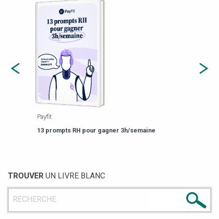
Payfit
Agor
eforme
Est-
13 prompts RH pour gagner 3h/semaine
de g
TROUVER
UN LIVRE BLANC