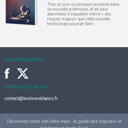
"Pas un jour ou presque ne passe sans
sa nouvelle polémique, et les plus
alarmistes s’inquiètent même « des
risques majeurs que cette nouvelle
technologie pourrait faire...
REJOIGNEZ-NOUS
CONTACTEZ-NOUS
contact@leslivresblancs.fr
Découvrez notre site ultra-saas :
le guide des logiciels et