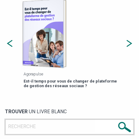
Agorapulse
Payfi
Est-il temps pour vous de changer de plateforme
13 p
de gestion des réseaux sociaux ?
TROUVER
UN LIVRE BLANC