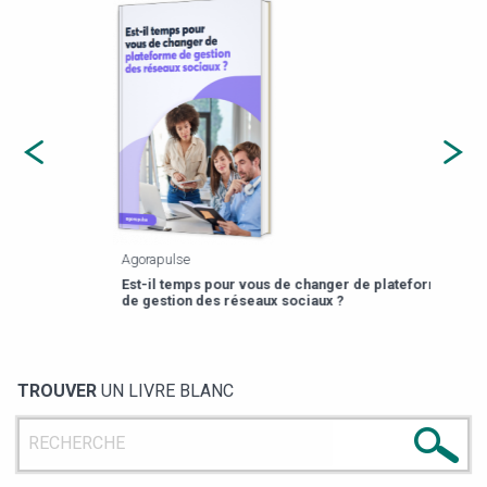
Agorapulse
Payfi
Est-il temps pour vous de changer de plateforme
13 p
de gestion des réseaux sociaux ?
TROUVER
UN LIVRE BLANC