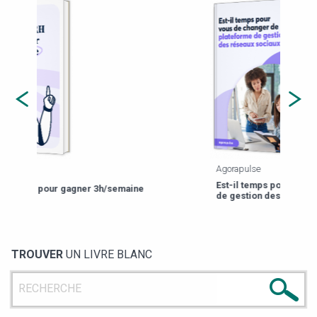
Agorapulse
Payfi
Est-il temps pour vous de changer de plateforme
13 p
de gestion des réseaux sociaux ?
TROUVER
UN LIVRE BLANC