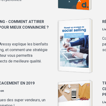
NG - COMMENT ATTIRER
R
OUR MIEUX CONVAINCRE ?
Li
Co
 Aressy explique les bienfaits
pa
ng, et comment une stratégie
so
cteur vous permettra
ects de meilleure qualité.
CACEMENT EN 2019
T
C
ion
P
ques des super vendeurs, un
Li
mination !