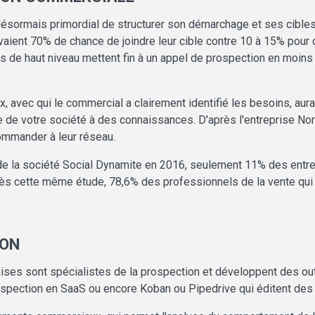
ît désormais primordial de structurer son démarchage et ses cibl
aient 70% de chance de joindre leur cible contre 10 à 15% pour
urs de haut niveau mettent fin à un appel de prospection en moi
vec qui le commercial a clairement identifié les besoins, aura
être de votre société à des connaissances. D'après l'entreprise N
commander à leur réseau.
 de la société Social Dynamite en 2016, seulement 11% des entre
rès cette même étude, 78,6% des professionnels de la vente qui u
ION
ises sont spécialistes de la prospection et développent des out
rospection en SaaS ou encore Koban ou Pipedrive qui éditent des