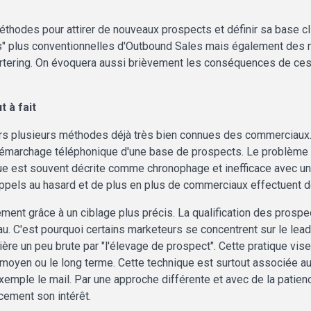
méthodes pour attirer de nouveaux prospects et définir sa base c
" plus conventionnelles d'Outbound Sales mais également des 
tering. On évoquera aussi brièvement les conséquences de ces 
 à fait
ers plusieurs méthodes déjà très bien connues des commerciaux
un démarchage téléphonique d'une base de prospects. Le problème
ique est souvent décrite comme chronophage et inefficace avec un
appels au hasard et de plus en plus de commerciaux effectuent d
dement grâce à un ciblage plus précis. La qualification des prosp
au. C'est pourquoi certains marketeurs se concentrent sur le lea
ière un peu brute par "l'élevage de prospect". Cette pratique vi
 le moyen ou le long terme. Cette technique est surtout associée au 
mple le mail. Par une approche différente et avec de la patienc
acement son intérêt.