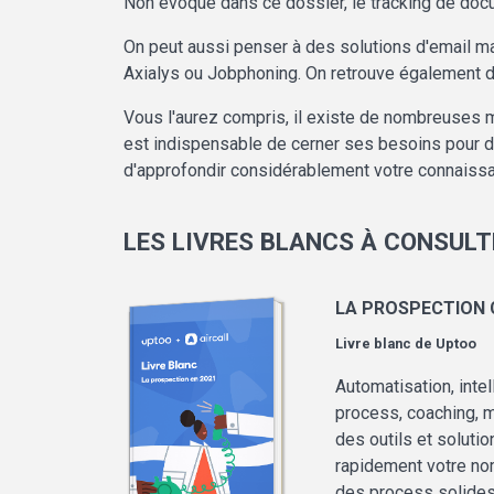
Non évoqué dans ce dossier, le tracking de docu
On peut aussi penser à des solutions d'email m
Axialys ou Jobphoning. On retrouve également
Vous l'aurez compris, il existe de nombreuses 
est indispensable de cerner ses besoins pour dé
d'approfondir considérablement votre connaissa
LES LIVRES BLANCS À CONSULT
LA PROSPECTION 
Livre blanc de
Uptoo
Automatisation, inte
process, coaching, 
des outils et soluti
rapidement votre no
des process solides