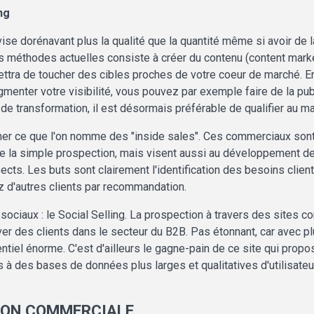
ng
dorénavant plus la qualité que la quantité même si avoir de la
e des méthodes actuelles consiste à créer du contenu (content mar
ttra de toucher des cibles proches de votre coeur de marché. En 
ugmenter votre visibilité, vous pouvez par exemple faire de la p
e transformation, il est désormais préférable de qualifier au 
mer ce que l'on nomme des "inside sales". Ces commerciaux sont 
 la simple prospection, mais visent aussi au développement de l
ts. Les buts sont clairement l'identification des besoins clients
nez d'autres clients par recommandation.
ociaux : le Social Selling. La prospection à travers des sites 
r des clients dans le secteur du B2B. Pas étonnant, car avec plu
entiel énorme. C'est d'ailleurs le gagne-pain de ce site qui prop
s à des bases de données plus larges et qualitatives d'utilisate
TION COMMERCIALE