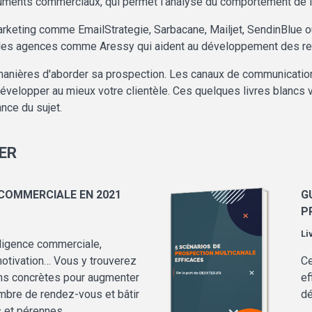
ments commerciaux, qui permet l'analyse du comportement de lect
arketing comme EmailStrategie, Sarbacane, Mailjet, SendinBlue 
 des agences comme Aressy qui aident au développement des re
manières d'aborder sa prospection. Les canaux de communication
velopper au mieux votre clientèle. Ces quelques livres blancs vo
nce du sujet.
ER
COMMERCIALE EN 2021
G
P
Li
lligence commerciale,
motivation… Vous y trouverez
Ce
ons concrètes pour augmenter
ef
mbre de rendez-vous et bâtir
dé
 et pérennes.