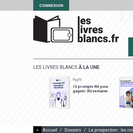
CONNEXION
LES LIVRES BLANCS
À LA UNE
Payfit
13 prompts RH pour
gagner 3h/semaine
>
Accueil
/
Dossiers
/
La prospection : les 