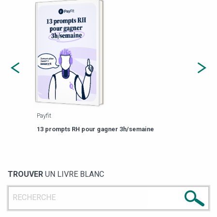
Payfit
Agor
eforme
Est-
13 prompts RH pour gagner 3h/semaine
de g
TROUVER
UN LIVRE BLANC