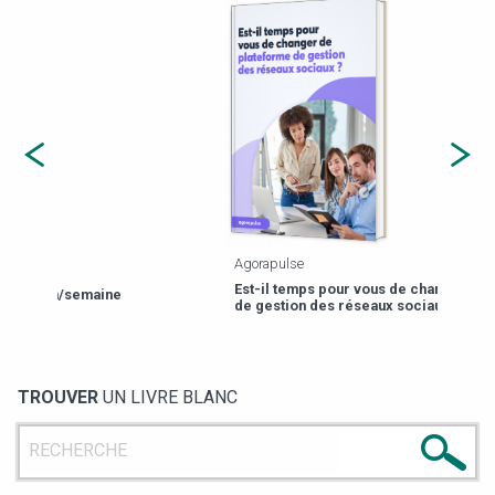
Agorapulse
Payfi
Est-il temps pour vous de changer de plateforme
13 p
de gestion des réseaux sociaux ?
TROUVER
UN LIVRE BLANC