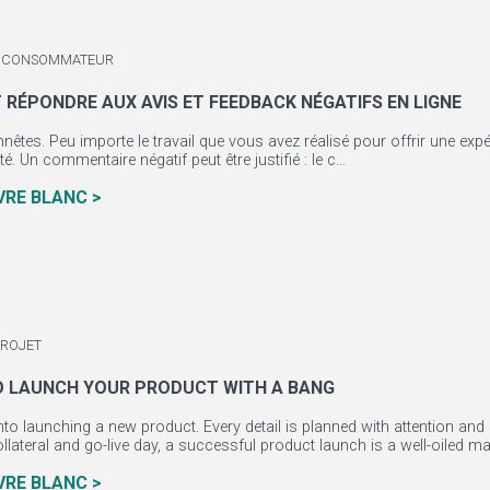
 / CONSOMMATEUR
RÉPONDRE AUX AVIS ET FEEDBACK NÉGATIFS EN LIGNE
êtes. Peu importe le travail que vous avez réalisé pour offrir une expéri
té. Un commentaire négatif peut être justifié : le c...
IVRE BLANC >
PROJET
O LAUNCH YOUR PRODUCT WITH A BANG
into launching a new product. Every detail is planned with attention and
llateral and go-live day, a successful product launch is a well-oiled mac
IVRE BLANC >