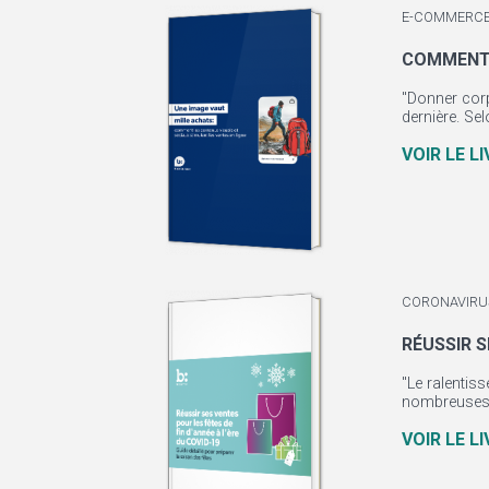
E-COMMERCE
COMMENT 
"Donner corp
dernière. Se
VOIR LE L
CORONAVIRUS
RÉUSSIR S
"Le ralentis
nombreuses p
VOIR LE L