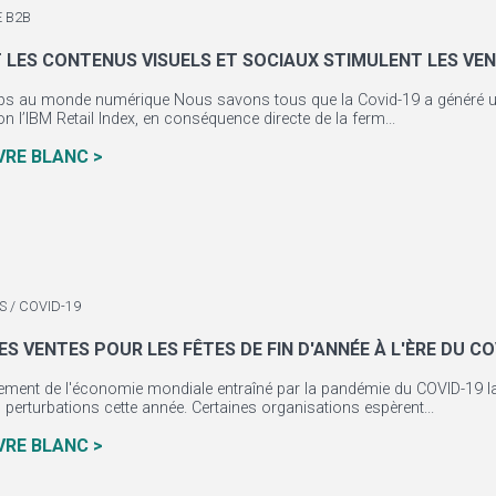
 B2B
LES CONTENUS VISUELS ET SOCIAUX STIMULENT LES VEN
s au monde numérique Nous savons tous que la Covid-19 a généré un
lon l’IBM Retail Index, en conséquence directe de la ferm...
IVRE BLANC >
 / COVID-19
ES VENTES POUR LES FÊTES DE FIN D'ANNÉE À L'ÈRE DU CO
sement de l'économie mondiale entraîné par la pandémie du COVID-19 la
erturbations cette année. Certaines organisations espèrent...
IVRE BLANC >