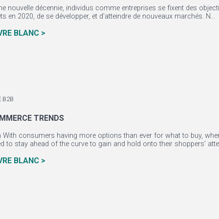
une nouvelle décennie, individus comme entreprises se fixent des object
ts en 2020, de se développer, et d'atteindre de nouveaux marchés. N...
IVRE BLANC >
 B2B
OMMERCE TRENDS
n With consumers having more options than ever for what to buy, whe
d to stay ahead of the curve to gain and hold onto their shoppers’ atte
IVRE BLANC >