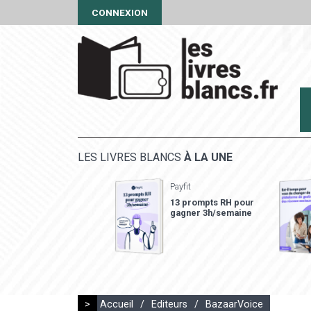
CONNEXION
LES LIVRES BLANCS
À LA UNE
Payfit
13 prompts RH pour
gagner 3h/semaine
>
Accueil
/
Editeurs
/
BazaarVoice