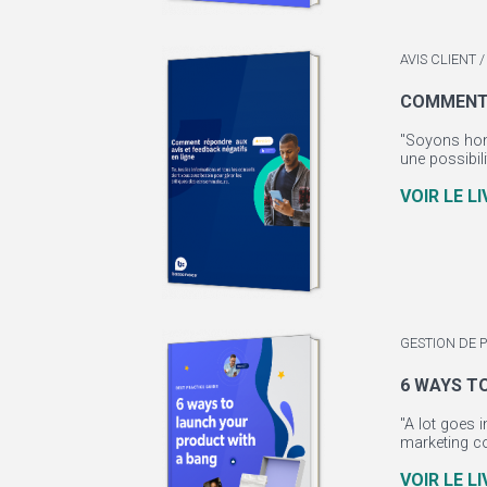
AVIS CLIENT
COMMENT 
"Soyons honn
une possibili
VOIR LE L
GESTION DE 
6 WAYS T
"A lot goes 
marketing co
VOIR LE L