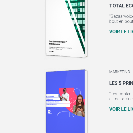
TOTAL EC
"Bazaarvoice
bout en bout
VOIR LE L
MARKETING :
LES 5 PR
"Les contenus
climat actue
VOIR LE L