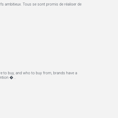
ifs ambitieux. Tous se sont promis de réaliser de
re to buy, and who to buy from, brands have a
ntion �...