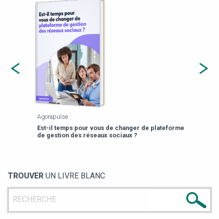
Agorapulse
Payfi
Est-il temps pour vous de changer de plateforme
13 p
de gestion des réseaux sociaux ?
TROUVER
UN LIVRE BLANC