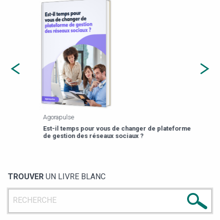
Agorapulse
Payfi
Est-il temps pour vous de changer de plateforme
13 p
de gestion des réseaux sociaux ?
TROUVER
UN LIVRE BLANC