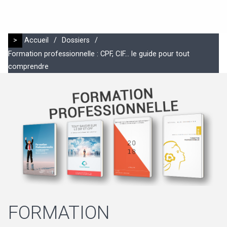
>
Accueil
/
Dossiers
/
Formation professionnelle : CPF, CIF... le guide pour tout
comprendre
FORMATION