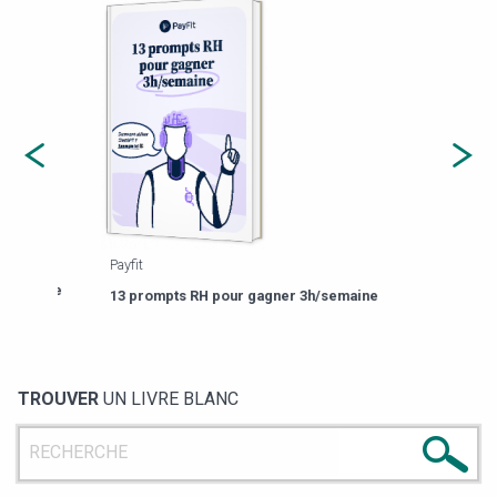
Payfit
Agor
eforme
Est-
13 prompts RH pour gagner 3h/semaine
de g
TROUVER
UN LIVRE BLANC