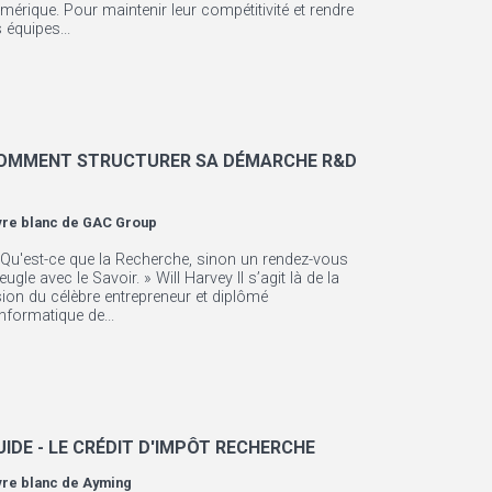
mérique. Pour maintenir leur compétitivité et rendre
s équipes...
OMMENT STRUCTURER SA DÉMARCHE R&D
vre blanc de
GAC Group
 Qu'est-ce que la Recherche, sinon un rendez-vous
eugle avec le Savoir. » Will Harvey Il s’agit là de la
sion du célèbre entrepreneur et diplômé
informatique de...
UIDE - LE CRÉDIT D'IMPÔT RECHERCHE
vre blanc de
Ayming