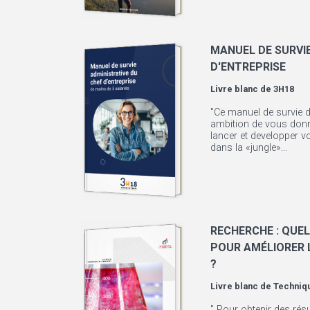
MANUEL DE SURVIE
D'ENTREPRISE
Livre blanc de
3H18
"Ce manuel de survie d
ambition de vous donn
lancer et developper v
dans la «jungle»...
RECHERCHE : QUE
POUR AMÉLIORER L
?
Livre blanc de
Techniqu
" Pour obtenir des résu