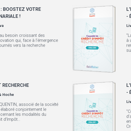
 : BOOSTEZ VOTRE
L
ARIALE !
- 
va
Li
 au besoin croissant des
"L
novation qui, face à l’émergence
à 
ournés vers la recherche
re
sur
T RECHERCHE
L
- 
& Hoche
Li
 QUENTIN, associé de la société
élaboré conjointement le
"C
cernant les modalités du
d’
t d’Impôt...
en
Cr