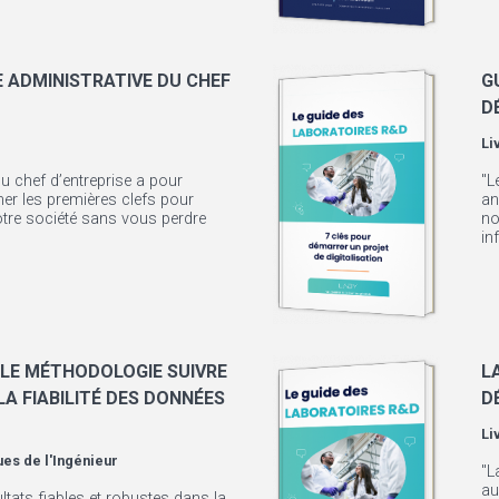
 ADMINISTRATIVE DU CHEF
G
D
Li
u chef d’entreprise a pour
"L
er les premières clefs pour
an
otre société sans vous perdre
no
in
LLE MÉTHODOLOGIE SUIVRE
L
A FIABILITÉ DES DONNÉES
D
Li
es de l'Ingénieur
"L
au
ltats fiables et robustes dans la