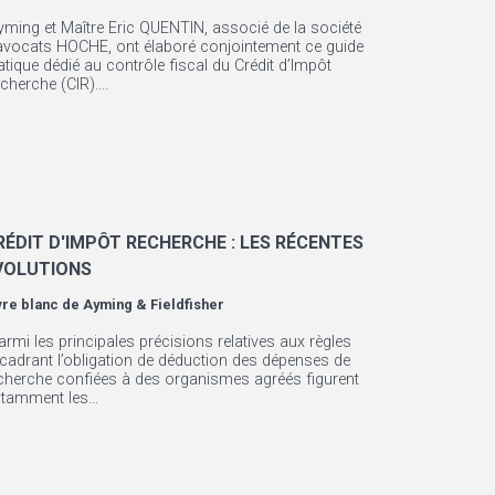
yming et Maître Eric QUENTIN, associé de la société
avocats HOCHE, ont élaboré conjointement ce guide
atique dédié au contrôle fiscal du Crédit d’Impôt
cherche (CIR)....
RÉDIT D'IMPÔT RECHERCHE : LES RÉCENTES
VOLUTIONS
vre blanc de
Ayming & Fieldfisher
armi les principales précisions relatives aux règles
cadrant l’obligation de déduction des dépenses de
cherche confiées à des organismes agréés figurent
tamment les...