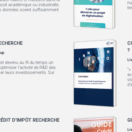
nu
 soit académique ou industrielle,
le
les données soient suffisamment
RECHERCHE
C
?
up
Li
est devenu au fil du temps un
optimiser l’activité de R&D des
"«
iser leurs investissements. Sur
av
vi
d’
RÉDIT D'IMPÔT RECHERCHE
G
Li