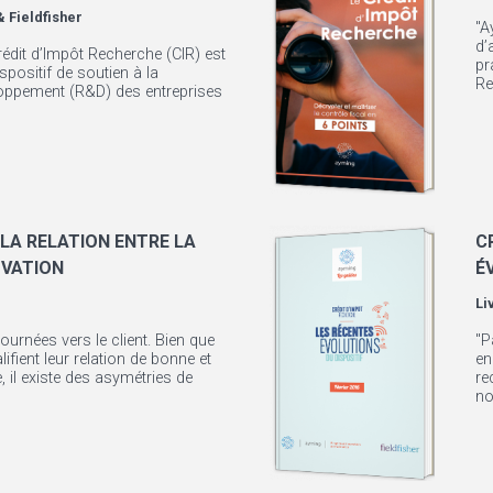
 Fieldfisher
"A
d’
rédit d’Impôt Recherche (CIR) est
pr
ispositif de soutien à la
Re
oppement (R&D) des entreprises
LA RELATION ENTRE LA
C
OVATION
É
Li
ournées vers le client. Bien que
"P
ifient leur relation de bonne et
en
 il existe des asymétries de
re
no