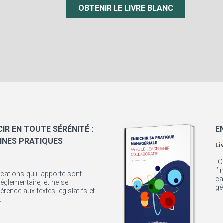
OBTENIR LE LIVRE BLANC
IR EN TOUTE SÉRÉNITÉ :
E
NNES PRATIQUES
Li
"C
l’
ications qu’il apporte sont
ca
églementaire, et ne se
gé
érence aux textes législatifs et
.