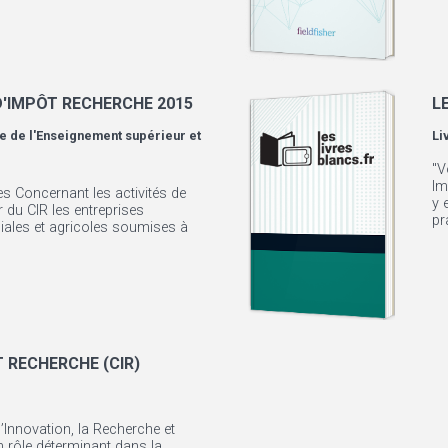
D'IMPÔT RECHERCHE 2015
L
e de l'Enseignement supérieur et
Li
"V
Im
les Concernant les activités de
y 
 du CIR les entreprises
pr
iales et agricoles soumises à
T RECHERCHE (CIR)
’Innovation, la Recherche et
 rôle déterminant dans la