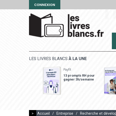
CONNEXION
LES LIVRES BLANCS
À LA UNE
Payfit
13 prompts RH pour
gagner 3h/semaine
>
Accueil
/
Entreprise
/
Recherche et dévelo