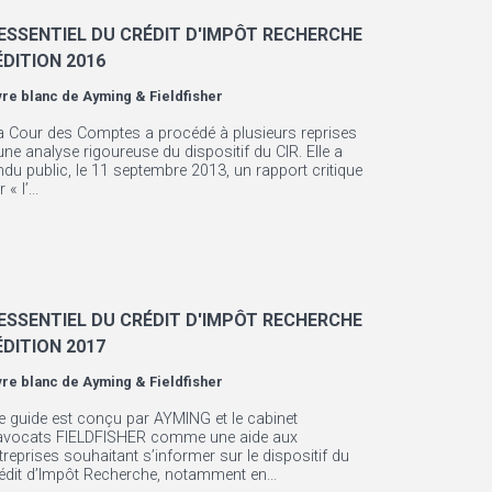
'ESSENTIEL DU CRÉDIT D'IMPÔT RECHERCHE
ÉDITION 2016
vre blanc de
Ayming & Fieldfisher
a Cour des Comptes a procédé à plusieurs reprises
une analyse rigoureuse du dispositif du CIR. Elle a
ndu public, le 11 septembre 2013, un rapport critique
 « l’...
'ESSENTIEL DU CRÉDIT D'IMPÔT RECHERCHE
ÉDITION 2017
vre blanc de
Ayming & Fieldfisher
e guide est conçu par AYMING et le cabinet
avocats FIELDFISHER comme une aide aux
treprises souhaitant s’informer sur le dispositif du
édit d’Impôt Recherche, notamment en...