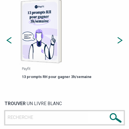
Payfit
Agor
eforme
Est-
13 prompts RH pour gagner 3h/semaine
de g
TROUVER
UN LIVRE BLANC