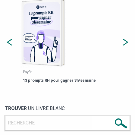
Payfit
Agor
eforme
Est-
13 prompts RH pour gagner 3h/semaine
de g
TROUVER
UN LIVRE BLANC