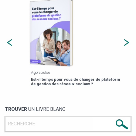
Agorapulse
Payfi
Est-il temps pour vous de changer de plateforme
13 p
de gestion des réseaux sociaux ?
TROUVER
UN LIVRE BLANC