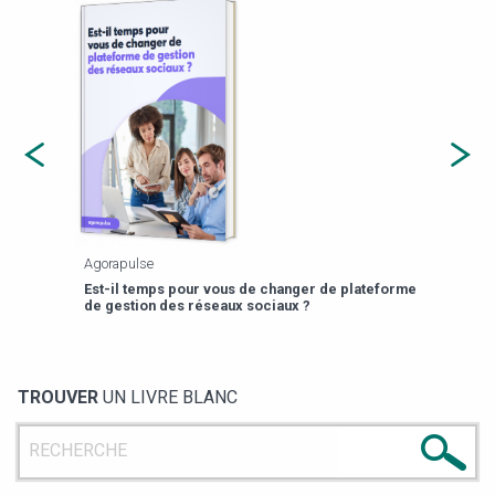
Agorapulse
Payfi
Est-il temps pour vous de changer de plateforme
13 p
de gestion des réseaux sociaux ?
TROUVER
UN LIVRE BLANC