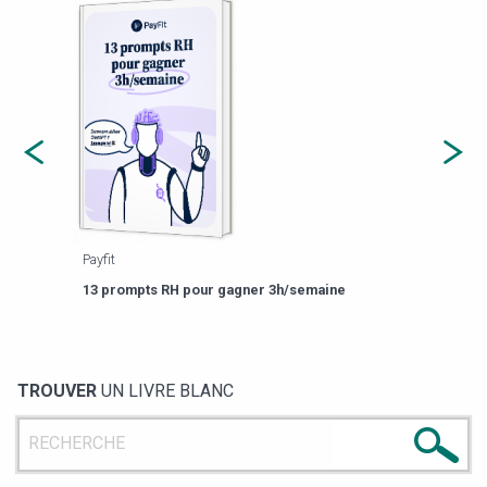
Payfit
Agor
eforme
Est-
13 prompts RH pour gagner 3h/semaine
de g
TROUVER
UN LIVRE BLANC