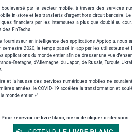
 bouleversé par le secteur mobile, à travers des services n
le in-store et les transferts d'argent hors circuit bancaire. L
iques financiers par les internautes a plus que doublé au co
s des FinTechs.
e fournisseur en intelligence des applications Apptopia, nous an
semestre 2020, le temps passé in-app par les utilisateurs et l
es applications du monde entier afin de dresser une vue d'ensem
rande-Bretagne, d'Allemagne, du Japon, de Russie, Turquie, Ukra
s.
ire et la hausse des services numériques mobiles ne sauraient
nières années, le COVID-19 accélère la transformation et soulè
e monde entier. »"
Pour recevoir ce livre blanc, merci de cliquer ci-dessous :
OBTENIR
LE LIVRE BLANC