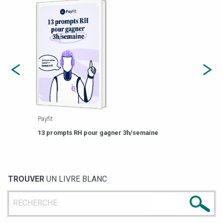
Payfit
Agor
eforme
Est-
13 prompts RH pour gagner 3h/semaine
de g
TROUVER
UN LIVRE BLANC