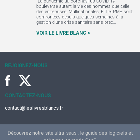
"La pandémie du coronavirus COVID-19
bouleverse autant la vie des hommes que celle
des entreprises. Multinationales, ETI et PME sont
confrontées depuis quelques semaines à la
gestion d’une crise sanitaire sans préc...
VOIR LE LIVRE BLANC >
REJOIGNEZ-NOUS
CONTACTEZ-NOUS
contact@leslivresblancs.fr
Découvrez notre site ultra-saas :
le guide des logiciels et