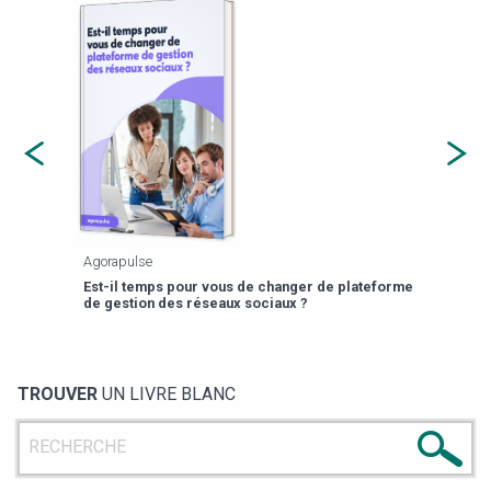
Agorapulse
Payfi
Est-il temps pour vous de changer de plateforme
13 p
de gestion des réseaux sociaux ?
TROUVER
UN LIVRE BLANC