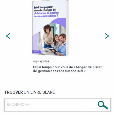
Agorapulse
Payfi
Est-il temps pour vous de changer de plateforme
13 p
de gestion des réseaux sociaux ?
TROUVER
UN LIVRE BLANC