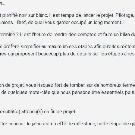
...
 planifié noir sur blanc, il est temps de lancer le projet. Pilota
éunions... Bref, de quoi vous garder occupé un long moment !
terminé ? Il est l'heure de rendre des comptes et faire un bilan de
ons préféré simplifier au maximum ces étapes afin qu'elles rest
ncs
qui proposent beaucoup plus de détails sur les étapes à resp
on de projet, vous risquez fort de tomber sur de nombreux terme
e de quelques mots-clés que nous pensons être essentiels pour la
sultat(s) attendu(s) en fin de projet.
re connue ; le jalon est en effet le milestone, cette étape clé qu'