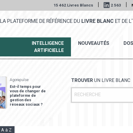
|
|
15 462 Livres Blancs
2 563
LA PLATEFORME DE RÉFÉRENCE DU
LIVRE BLANC
ET DE L'
INTELLIGENCE
NOUVEAUTÉS
DOS
ARTIFICIELLE
Agorapulse
TROUVER
UN LIVRE BLANC
Est-il temps pour
vous de changer de
plateforme de
gestion des
réseaux sociaux ?
e A à Z