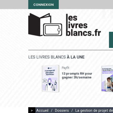
CONNEXION
LES LIVRES BLANCS
À LA UNE
Payfit
13 prompts RH pour
gagner 3h/semaine
>
Accueil
/
Dossiers
/
La gestion de projet d