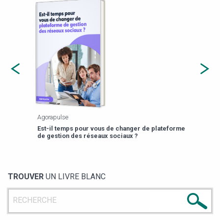
Agorapulse
Payfi
Est-il temps pour vous de changer de plateforme
13 p
de gestion des réseaux sociaux ?
TROUVER
UN LIVRE BLANC